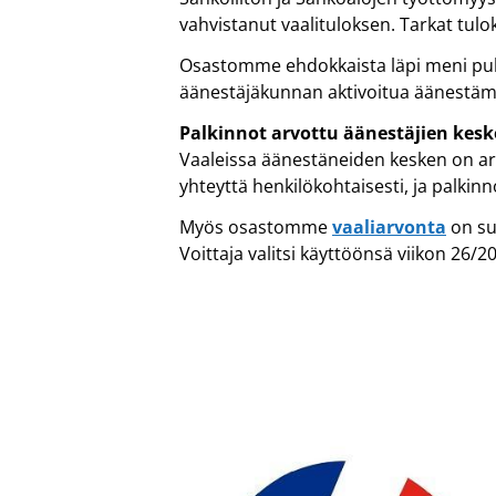
vahvistanut vaalituloksen. Tarkat tulo
Osastomme ehdokkaista läpi meni puhe
äänestäjäkunnan aktivoitua äänestäm
Palkinnot arvottu äänestäjien kes
Vaaleissa äänestäneiden kesken on arvo
yhteyttä henkilökohtaisesti, ja palkinn
Myös osastomme
vaaliarvonta
on suo
Voittaja valitsi käyttöönsä viikon 26/20