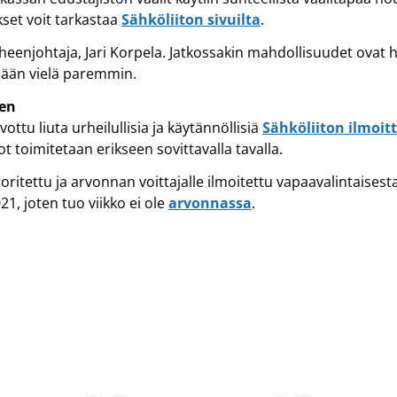
kset voit tarkastaa
Sähköliiton sivuilta
.
enjohtaja, Jari Korpela. Jatkossakin mahdollisuudet ovat
ään vielä paremmin.
ken
ttu liuta urheilullisia ja käytännöllisiä
Sähköliiton ilmoit
ot toimitetaan erikseen sovittavalla tavalla.
ritettu ja arvonnan voittajalle ilmoitettu vapaavalintaisest
21, joten tuo viikko ei ole
arvonnassa
.