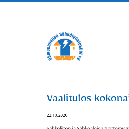
Siirry
sivun
sisältöön
Hämeenlinnan Sähkötyöntek
Vaalitulos kokon
22.10.2020
Sähköliiton ja Sähköalojen työttömyys