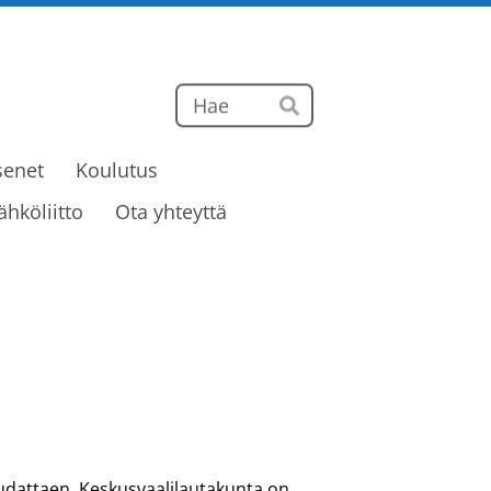
Haku
Hae
senet
Koulutus
ähköliitto
Ota yhteyttä
oudattaen. Keskusvaalilautakunta on