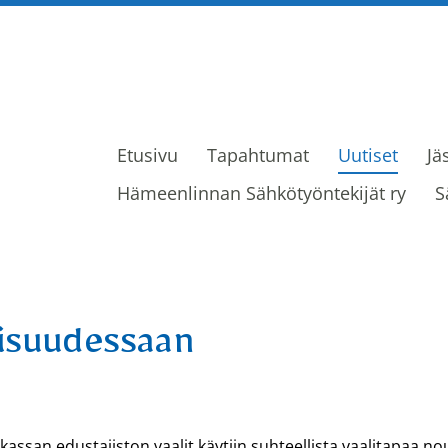
Etusivu
Tapahtumat
Uutiset
Jä
ijät ry
Hämeenlinnan Sähkötyöntekijät ry
S
aisuudessaan
kassan edustajiston vaalit käytiin suhteellista vaalitapaa n