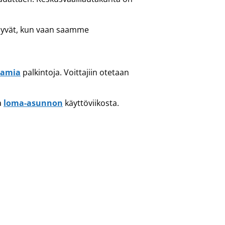
 hyvät, kun vaan saamme
tamia
palkintoja. Voittajiin otetaan
a
loma-asunnon
käyttöviikosta.