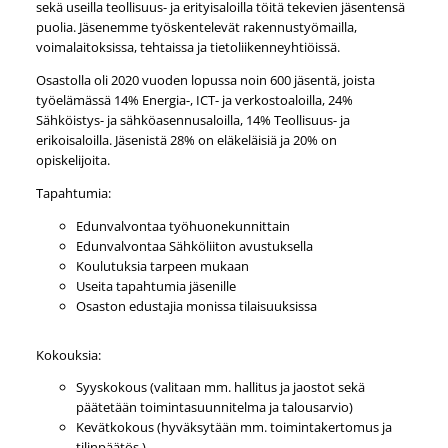
sekä useilla teollisuus- ja erityisaloilla töitä tekevien jäsentensä
puolia. Jäsenemme työskentelevät rakennustyömailla,
voimalaitoksissa, tehtaissa ja tietoliikenneyhtiöissä.
Osastolla oli 2020 vuoden lopussa noin 600 jäsentä, joista
työelämässä 14% Energia-, ICT- ja verkostoaloilla, 24%
Sähköistys- ja sähköasennusaloilla, 14% Teollisuus- ja
erikoisaloilla. Jäsenistä 28% on eläkeläisiä ja 20% on
opiskelijoita.
Tapahtumia:
Edunvalvontaa työhuonekunnittain
Edunvalvontaa Sähköliiton avustuksella
Koulutuksia tarpeen mukaan
Useita tapahtumia jäsenille
Osaston edustajia monissa tilaisuuksissa
Kokouksia:
Syyskokous (valitaan mm. hallitus ja jaostot sekä
päätetään toimintasuunnitelma ja talousarvio)
Kevätkokous (hyväksytään mm. toimintakertomus ja
tilinpäätös.)