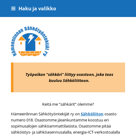
Siirry
Haku ja valikko
sivun
sisältöön
Hämeenlinnan Sähkötyöntekijät ry
Työpaikan "sähkäri" liittyy osastoon, joka taas
kuuluu Sähköliittoon.
Keitä me ”sähkärit” olemme?
Hämeenlinnan Sähkötyöntekijät ry on
Sähköliiton
osasto
numero 018. Osastomme jäsenkuntamme koostuu eri
sopimusalojen sähköammattilaisista. Osastomme pitää
sähköistys- ja sähköasennusalalla, energia-ICT-verkostoalalla