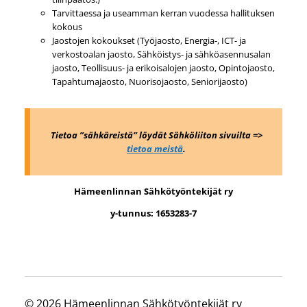
Tarvittaessa ja useamman kerran vuodessa hallituksen
kokous
Jaostojen kokoukset (Työjaosto, Energia-, ICT- ja
verkostoalan jaosto, Sähköistys- ja sähköasennusalan
jaosto, Teollisuus- ja erikoisalojen jaosto, Opintojaosto,
Tapahtumajaosto, Nuorisojaosto, Seniorijaosto)
Tietoa ”sähkäreistä” löydät Sähköliiton sivuilta =>
tietoa meistä
.
Hämeenlinnan Sähkötyöntekijät ry
y-tunnus: 1653283-7
©
2026 Hämeenlinnan Sähkötyöntekijät ry