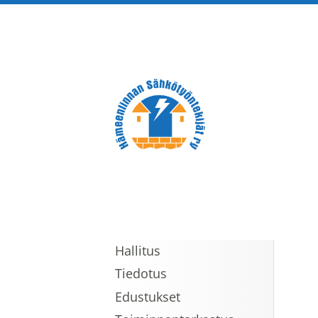
Siirry
sivun
sisältöön
Hämeenlinnan Sähkötyöntek
Hallitus
Tiedotus
Edustukset