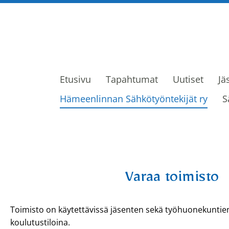
Etusivu
Tapahtumat
Uutiset
Jä
ijät ry
Hämeenlinnan Sähkötyöntekijät ry
S
Varaa toimisto
Toimisto on käytettävissä jäsenten sekä työhuonekuntien
koulutustiloina.