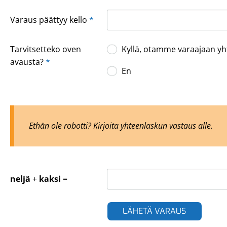
Varaus päättyy kello
*
Tarvitsetteko oven
Kyllä, otamme varaajaan yh
avausta?
*
En
Ethän ole robotti? Kirjoita yhteenlaskun vastaus alle.
neljä
+
kaksi
=
LÄHETÄ VARAUS