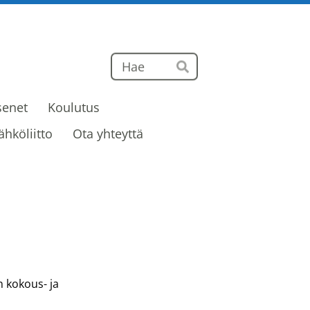
Haku
Hae
senet
Koulutus
ähköliitto
Ota yhteyttä
 kokous- ja