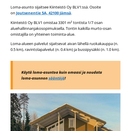
Loma-asunto sijaitsee Kiinteistö Oy BLV1:ssä. Osoite
on
Joutsenentie 5A, 42100 Jämsä
.
Kiinteistö Oy BLV1 omistaa 3301 m² tontista 1/7 osan
aluehallinnanjakosopimuksella. Tontin kaikilla murto-osan
omistajilla on yhteinen toiminta-alue.
Loma-alueen palvelut sijaitsevat aivan lähellä ruokakauppa (n.
0.5 km), ravintolapalvelut (n. 0.4 km) ja bussipysäkki (n. 1.0 km).
Käytä loma-asuntoa kuin omaasi ja noudata
loma-asunnon
sääntöjä
!