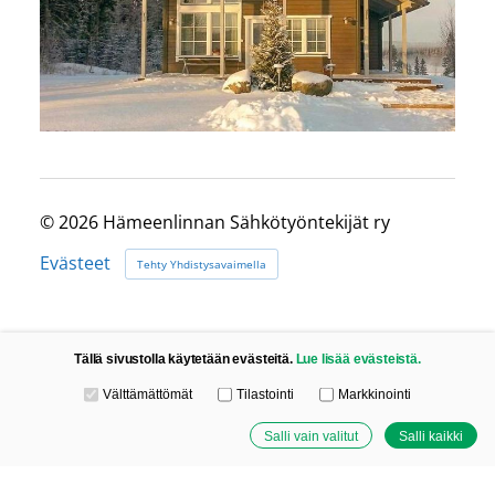
©
2026 Hämeenlinnan Sähkötyöntekijät ry
Evästeet
Tehty Yhdistysavaimella
Tällä sivustolla käytetään evästeitä.
Lue lisää evästeistä.
Valitse käytettävät evästeet
Välttämättömät
Tilastointi
Markkinointi
Salli vain valitut
Salli kaikki