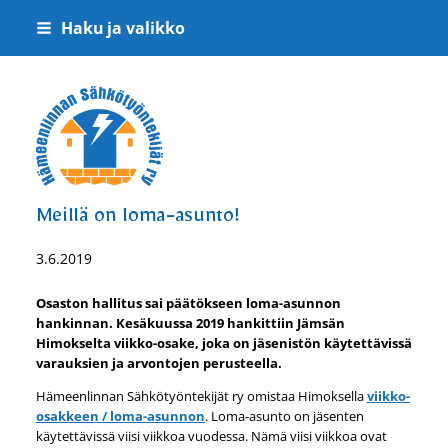
Siirry
Haku ja valikko
sivun
sisältöön
Hämeenlinnan Sähkötyöntekijät ry
Meillä on loma-asunto!
3.6.2019
Osaston hallitus sai päätökseen loma-asunnon
hankinnan. Kesäkuussa 2019 hankittiin Jämsän
Himokselta viikko-osake, joka on jäsenistön käytettävissä
varauksien ja arvontojen perusteella.
Hämeenlinnan Sähkötyöntekijät ry omistaa Himoksella
viikko-
osakkeen / loma-asunnon
. Loma-asunto on jäsenten
käytettävissä viisi viikkoa vuodessa. Nämä viisi viikkoa ovat