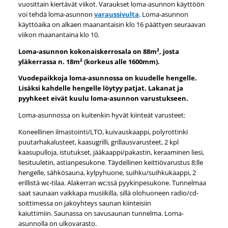
vuosittain kiertävät viikot. Varaukset loma-asunnon käyttöön
voi tehdä loma-asunnon
varaussivulta
. Loma-asunnon
käyttöaika on alkaen maanantaisin klo 16 päättyen seuraavan
viikon maanantaina klo 10.
Loma-asunnon kokonaiskerrosala on 88m², josta
yläkerrassa n. 18m² (korkeus alle 1600mm).
Vuodepaikkoja loma-asunnossa on kuudelle hengelle.
Lisäksi kahdelle hengelle löytyy patjat. Lakanat ja
pyyhkeet eivät kuulu loma-asunnon varustukseen.
Loma-asunnossa on kuitenkin hyvät kiinteät varusteet:
Koneellinen ilmastointi/LTO, kuivauskaappi, polyrottinki
puutarhakalusteet, kaasugrilli, grillausvarusteet, 2 kpl
kaasupulloja, istutukset, jääkaappi/pakastin, keraaminen liesi,
liesituuletin, astianpesukone. Täydellinen keittiövarustus 8:lle
hengelle, sähkösauna, kylpyhuone, suihku/suihkukaappi, 2
erillistä wc-tilaa. Alakerran wc:ssä pyykinpesukone. Tunnelmaa
saat saunaan vaikkapa musiikilla, sillä olohuoneen radio/cd-
soittimessa on jakoyhteys saunan kiinteisiin
kaiuttimiin. Saunassa on savusaunan tunnelma. Loma-
asunnolla on ulkovarasto.