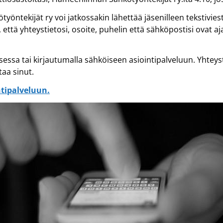
ntekijät ry voi jatkossakin lähettää jäsenilleen tekstivies
 että yhteystietosi, osoite, puhelin että sähköpostisi ovat aj
ksessa tai kirjautumalla sähköiseen asiointipalveluun. Yhteys
taa sinut.
ntipalveluun.