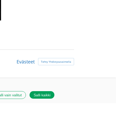
Evästeet
Tehty Yhdistysavaimella
lli vain valitut
Salli kaikki