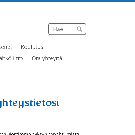
Haku
Hae
senet
Koulutus
ähköliitto
Ota yhteyttä
yhteystietosi
jossa viestimme syksyn tapahtumista.