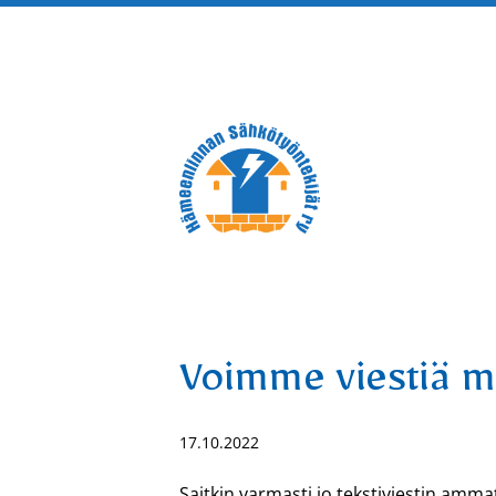
Siirry
sivun
sisältöön
Hämeenlinnan Sähkötyöntek
Voimme viestiä my
17.10.2022
Saitkin varmasti jo tekstiviestin amma