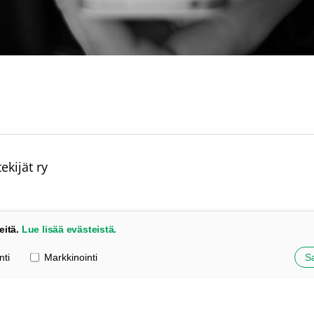
kijät ry
eitä.
Lue lisää evästeistä.
nti
Markkinointi
Sa