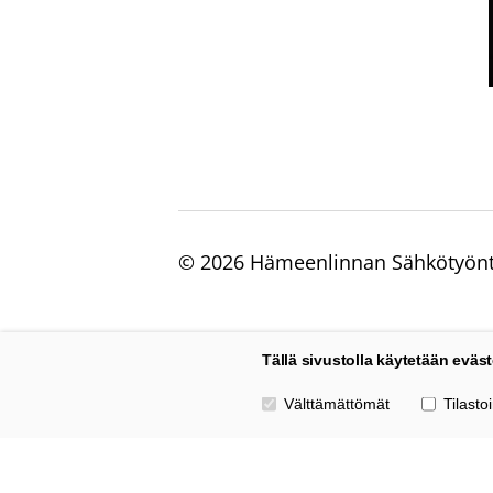
©
2026 Hämeenlinnan Sähkötyönte
Tällä sivustolla käytetään eväst
Valitse käytettävät evästeet
Välttämättömät
Tilastoi