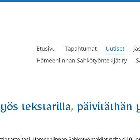
Etusivu
Tapahtumat
Uutiset
Jä
ijät ry
Hämeenlinnan Sähkötyöntekijät ry
S
ös tekstarilla, päivitäthän 
ttiosastoltasi, Hämeenlinnan Sähkötyöntekijät ry:ltä 4.10, 