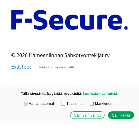
©
2026 Hämeenlinnan Sähkötyöntekijät ry
Evästeet
Tehty Yhdistysavaimella
Tällä sivustolla käytetään evästeitä.
Lue lisää evästeistä.
Valitse käytettävät evästeet
Välttämättömät
Tilastointi
Markkinointi
Salli vain valitut
Salli kaikki