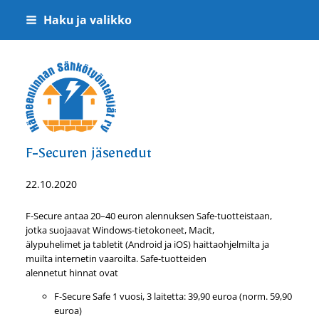
Siirry
Haku ja valikko
sivun
sisältöön
Hämeenlinnan Sähkötyöntekijät ry
F-Securen jäsenedut
22.10.2020
F-Secure antaa 20–40 euron alennuksen Safe-tuotteistaan,
jotka suojaavat Windows-tietokoneet, Macit,
älypuhelimet ja tabletit (Android ja iOS) haittaohjelmilta ja
muilta internetin vaaroilta. Safe-tuotteiden
alennetut hinnat ovat
F-Secure Safe 1 vuosi, 3 laitetta: 39,90 euroa (norm. 59,90
euroa)