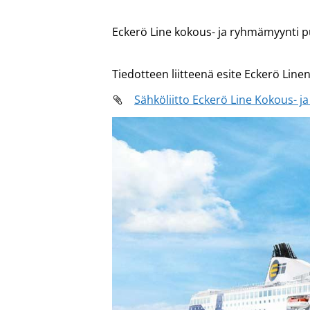
Eckerö Line kokous- ja ryhmämyynti p
Tiedotteen liitteenä esite Eckerö Linen 
Sähköliitto Eckerö Line Kokous-