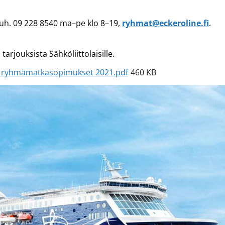
uh. 09 228 8540 ma–pe klo 8–19,
ryhmat@eckeroline.fi
.
tarjouksista Sähköliittolaisille.
 ja ryhmämatkasopimukset 2021.pdf
460 KB