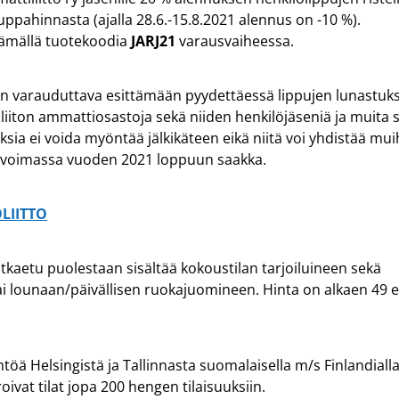
uppahinnasta (ajalla 28.6.-15.8.2021 alennus on -10 %).
tämällä tuotekoodia
JARJ21
varausvaiheessa.
 on varauduttava esittämään pyydettäessä lippujen lunastu
liiton ammattiosastoja sekä niiden henkilöjäseniä ja muita
ia ei voida myöntää jälkikäteen eikä niitä voi yhdistää mu
ut voimassa vuoden 2021 loppuun saakka.
LIITTO
tkaetu puolestaan sisältää kokoustilan tarjoiluineen sekä
ai lounaan/päivällisen ruokajuomineen. Hinta on alkaen 49
htöä Helsingistä ja Tallinnasta suomalaisella m/s Finlandiall
ivat tilat jopa 200 hengen tilaisuuksiin.