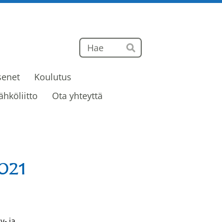
Haku
Hae
senet
Koulutus
ähköliitto
Ota yhteyttä
2021
y- ja