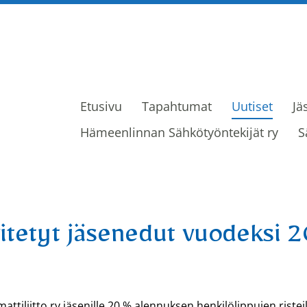
Etusivu
Tapahtumat
Uutiset
Jä
ijät ry
Hämeenlinnan Sähkötyöntekijät ry
S
itetyt jäsenedut vuodeksi 
iliitto ry jäsenille 20 % alennuksen henkilölippujen risteil