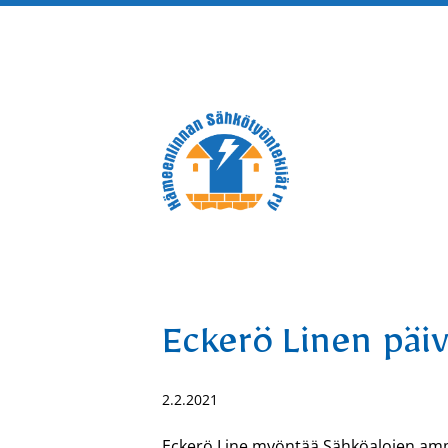
Siirry
sivun
sisältöön
Hämeenlinnan Sähkötyöntek
Eckerö Linen päiv
2.2.2021
Eckerö Line myöntää Sähköalojen ammatt