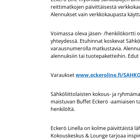
reittimatkojen päivittäisestä verkkoka
Alennukset vain verkkokaupasta käyt
Voimassa oleva jäsen- /henkilökortti
yhteydessä. Etuhinnat koskevat Sähkö
varausnumerolla matkustavia. Alennuks
alennuksiin tai tuotepaketteihin. Ed
Varaukset
www.eckeroline.fi/SAHKO
Sähköliittolaisten kokous- ja ryhmäma
maistuvan Buffet Eckerö -aamiaisen t
henkilöltä.
Eckerö Linella on kolme päivittäistä lä
Kokouskeskus & Lounge tarjoaa inspiro