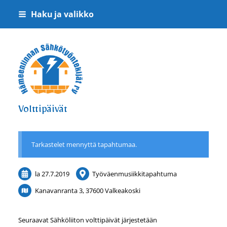
Siirry
Haku ja valikko
sivun
sisältöön
Hämeenlinnan Sähkötyöntekijät ry
Volttipäivät
Tarkastelet mennyttä tapahtumaa.
la 27.7.2019
Työväenmusiikkitapahtuma
Kanavanranta 3, 37600 Valkeakoski
Seuraavat Sähköliiton volttipäivät järjestetään