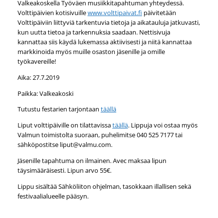
Valkeakoskella Työväen musiikkitapahtuman yhteydessä.
Volttipäivien kotisivuille
www.volttipaivat.fi
päivitetään
Volttipäiviin liittyviä tarkentuvia tietoja ja aikatauluja jatkuvasti,
kun uutta tietoa ja tarkennuksia saadaan. Nettisivuja
kannattaa siis käydä lukemassa aktiivisesti ja niitä kannattaa
markkinoida myös muille osaston jäsenille ja omille
työkavereille!
Aika: 27.7.2019
Paikka: Valkeakoski
Tutustu festarien tarjontaan
täällä
Liput volttipäiville on tilattavissa
täällä
. Lippuja voi ostaa myös
Valmun toimistolta suoraan, puhelimitse 040 525 7177 tai
sähköpostitse liput@valmu.com.
Jäsenille tapahtuma on ilmainen. Avec maksaa lipun
täysimääräisesti. Lipun arvo 55€.
Lippu sisältää Sähköliiton ohjelman, tasokkaan illallisen sekä
festivaalialueelle pääsyn.