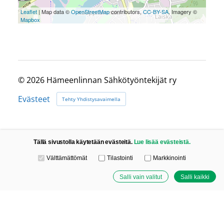
Leaflet
| Map data ©
OpenStreetMap
contributors,
CC-BY-SA
, Imagery ©
Mapbox
©
2026 Hämeenlinnan Sähkötyöntekijät ry
Evästeet
Tehty Yhdistysavaimella
Tällä sivustolla käytetään evästeitä.
Lue lisää evästeistä.
Valitse käytettävät evästeet
Välttämättömät
Tilastointi
Markkinointi
Salli vain valitut
Salli kaikki