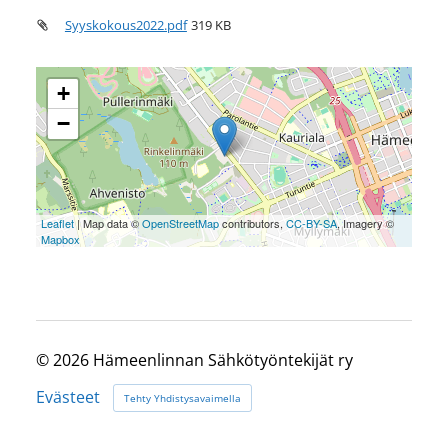
Syyskokous2022.pdf
319 KB
+
−
Leaflet
| Map data ©
OpenStreetMap
contributors,
CC-BY-SA
, Imagery ©
Mapbox
©
2026 Hämeenlinnan Sähkötyöntekijät ry
Evästeet
Tehty Yhdistysavaimella