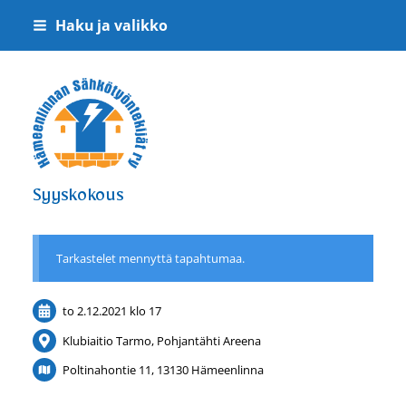
Siirry
Haku ja valikko
sivun
sisältöön
Hämeenlinnan Sähkötyöntekijät ry
Syyskokous
Tarkastelet mennyttä tapahtumaa.
to 2.12.2021
klo 17
Klubiaitio Tarmo, Pohjantähti Areena
Poltinahontie 11, 13130 Hämeenlinna