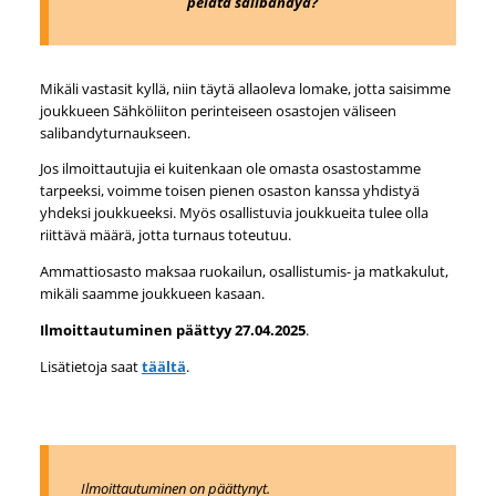
pelata salibandyä?
Mikäli vastasit kyllä, niin täytä allaoleva lomake, jotta saisimme
joukkueen Sähköliiton perinteiseen osastojen väliseen
salibandyturnaukseen.
Jos ilmoittautujia ei kuitenkaan ole omasta osastostamme
tarpeeksi, voimme toisen pienen osaston kanssa yhdistyä
yhdeksi joukkueeksi. Myös osallistuvia joukkueita tulee olla
riittävä määrä, jotta turnaus toteutuu.
Ammattiosasto maksaa ruokailun, osallistumis- ja matkakulut,
mikäli saamme joukkueen kasaan.
Ilmoittautuminen päättyy 27.04.2025
.
Lisätietoja saat
täältä
.
Ilmoittautuminen on päättynyt.