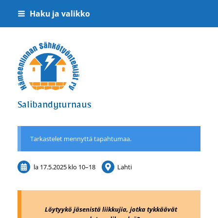
Siirry
Haku ja valikko
sivun
sisältöön
Hämeenlinnan Sähkötyöntekijät ry
Salibandyturnaus
Tarkastelet mennyttä tapahtumaa.
la 17.5.2025
klo 10
–
18
Lahti
Löytyykö jäsenistä liikkujia, jotka tykkäävät