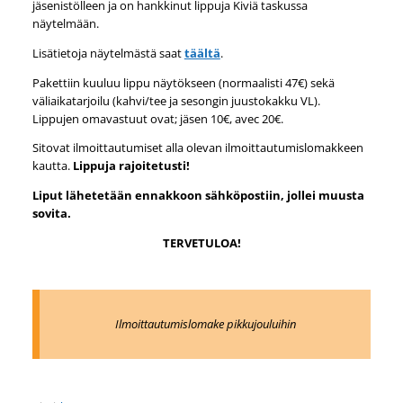
jäsenistölleen ja on hankkinut lippuja Kiviä taskussa
näytelmään.
Lisätietoja näytelmästä saat
täältä
.
Pakettiin kuuluu lippu näytökseen (normaalisti 47€) sekä
väliaikatarjoilu (kahvi/tee ja sesongin juustokakku VL).
Lippujen omavastuut ovat; jäsen 10€, avec 20€.
Sitovat ilmoittautumiset alla olevan ilmoittautumislomakkeen
kautta.
Lippuja rajoitetusti!
Liput lähetetään ennakkoon sähköpostiin, jollei muusta
sovita.
TERVETULOA!
Ilmoittautumislomake pikkujouluihin