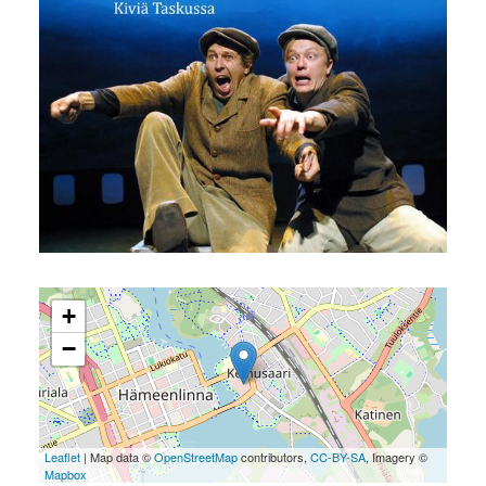
+
−
Leaflet
| Map data ©
OpenStreetMap
contributors,
CC-BY-SA
, Imagery ©
Mapbox