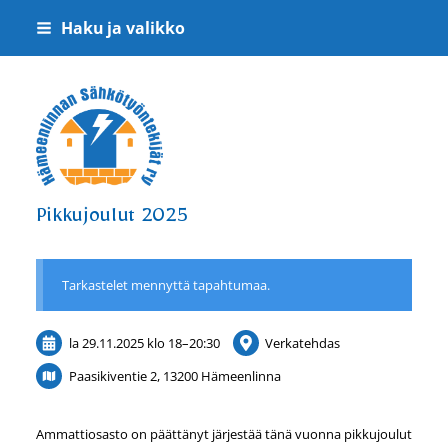
Siirry
Haku ja valikko
sivun
sisältöön
Hämeenlinnan Sähkötyöntekijät ry
Pikkujoulut 2025
Tarkastelet mennyttä tapahtumaa.
la 29.11.2025
klo 18
–
20:30
Verkatehdas
Paasikiventie 2, 13200 Hämeenlinna
Ammattiosasto on päättänyt järjestää tänä vuonna pikkujoulut