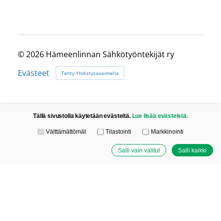
©
2026 Hämeenlinnan Sähkötyöntekijät ry
Evästeet
Tehty Yhdistysavaimella
Tällä sivustolla käytetään evästeitä.
Lue lisää evästeistä.
Valitse käytettävät evästeet
Välttämättömät
Tilastointi
Markkinointi
Salli vain valitut
Salli kaikki