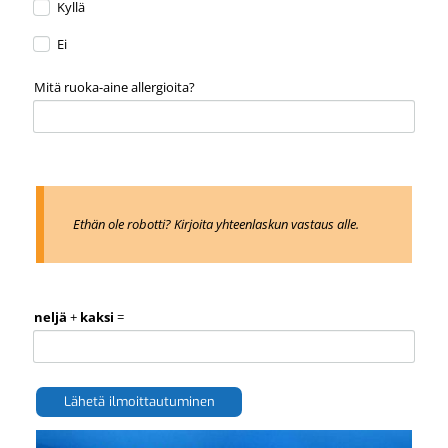
Kyllä
Ei
Mitä ruoka-aine allergioita?
Ethän ole robotti? Kirjoita yhteenlaskun vastaus alle.
neljä
+
kaksi
=
Lähetä ilmoittautuminen