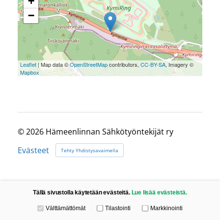
+
−
Leaflet
| Map data ©
OpenStreetMap
contributors,
CC-BY-SA
, Imagery ©
Mapbox
©
2026 Hämeenlinnan Sähkötyöntekijät ry
Evästeet
Tehty Yhdistysavaimella
Tällä sivustolla käytetään evästeitä.
Lue lisää evästeistä.
Valitse käytettävät evästeet
Välttämättömät
Tilastointi
Markkinointi