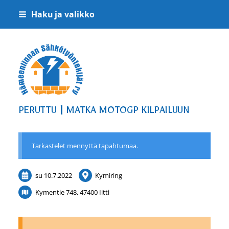
Siirry
Haku ja valikko
sivun
sisältöön
Hämeenlinnan Sähkötyöntekijät ry
PERUTTU | MATKA MOTOGP KILPAILUUN
Tarkastelet mennyttä tapahtumaa.
su 10.7.2022
Kymiring
Kymentie 748, 47400 Iitti