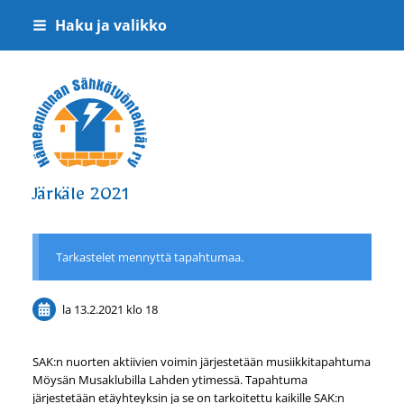
Siirry
Haku ja valikko
sivun
sisältöön
Hämeenlinnan Sähkötyöntekijät ry
Järkäle 2021
Tarkastelet mennyttä tapahtumaa.
la 13.2.2021
klo 18
SAK:n nuorten aktiivien voimin järjestetään musiikkitapahtuma
Möysän Musaklubilla Lahden ytimessä. Tapahtuma
järjestetään etäyhteyksin ja se on tarkoitettu kaikille SAK:n