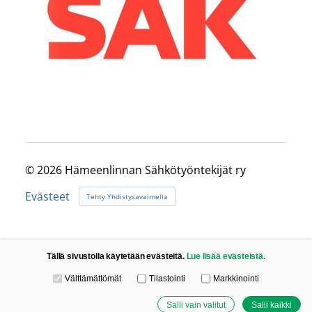
©
2026 Hämeenlinnan Sähkötyöntekijät ry
Evästeet
Tehty Yhdistysavaimella
Tällä sivustolla käytetään evästeitä.
Lue lisää evästeistä.
Valitse käytettävät evästeet
Välttämättömät
Tilastointi
Markkinointi
Salli vain valitut
Salli kaikki