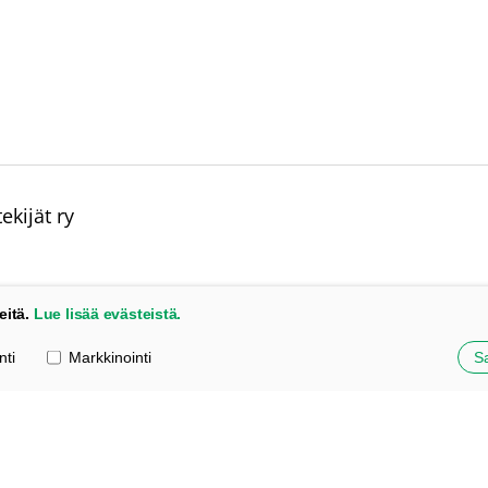
kijät ry
eitä.
Lue lisää evästeistä.
nti
Markkinointi
Sa