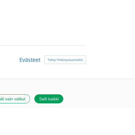
Evästeet
Tehty Yhdistysavaimella
lli vain valitut
Salli kaikki