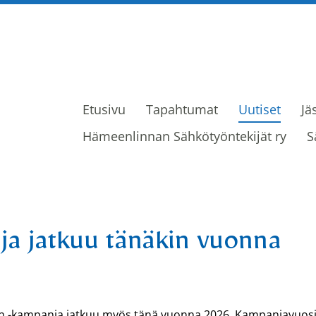
Etusivu
Tapahtumat
Uutiset
Jä
ijät ry
Hämeenlinnan Sähkötyöntekijät ry
S
ja jatkuu tänäkin vuonna
toon -kampanja jatkuu myös tänä vuonna 2026. Kampanjavuos