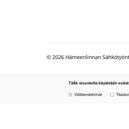
©
2026 Hämeenlinnan Sähkötyönte
Tällä sivustolla käytetään eväst
Valitse käytettävät evästeet
Välttämättömät
Tilastoi