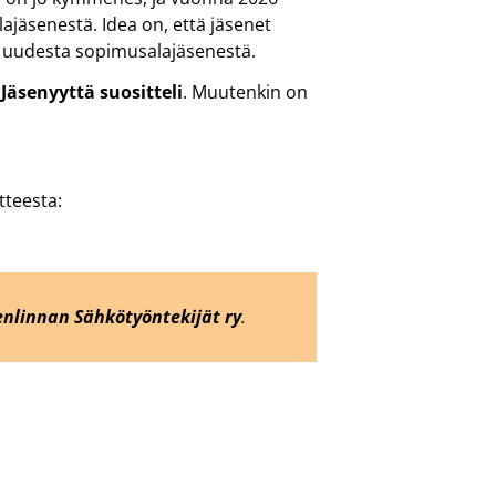
lajäsenestä. Idea on, että jäsenet
stä uudesta sopimusalajäsenestä.
n
Jäsenyyttä suositteli
. Muutenkin on
tteesta:
nlinnan Sähkötyöntekijät ry
.