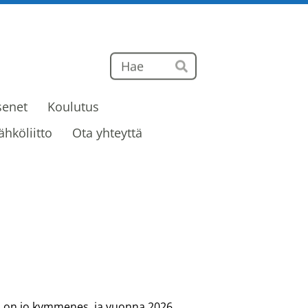
Haku
Hae
senet
Koulutus
ähköliitto
Ota yhteyttä
i on jo kymmenes, ja vuonna 2026