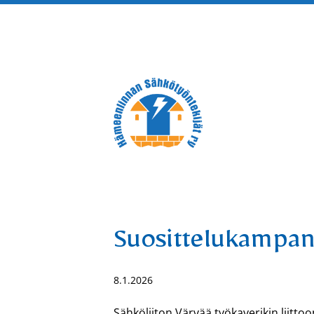
Siirry
sivun
sisältöön
Hämeenlinnan Sähkötyöntek
Suosittelukampan
8.1.2026
Sähköliiton Värvää työkaverikin liit