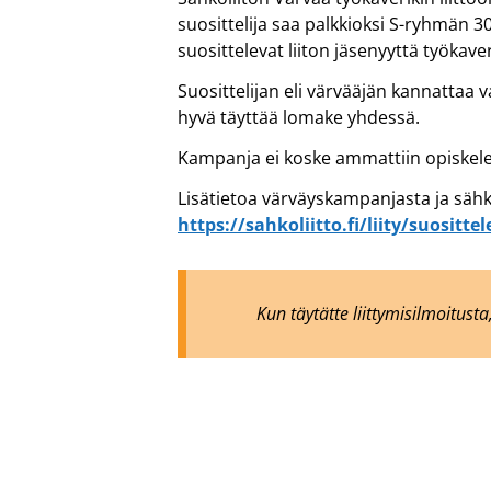
suosittelija saa palkkioksi S-ryhmän 3
suosittelevat liiton jäsenyyttä työkave
Suosittelijan eli värvääjän kannattaa 
hyvä täyttää lomake yhdessä.
Kampanja ei koske ammattiin opiskelevia
Lisätietoa värväyskampanjasta ja sähkö
https://sahkoliitto.fi/liity/suositte
Kun täytätte liittymisilmoitus