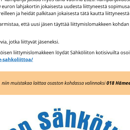
0 euron lahjakortin jokaisesta uudesta liittyneestä sopimusa
reilleen ja heidät palkitaan jokaisesta tätä kautta liittynee
varmistaa, että uusi jäsen täyttää liittymislomakkeen kohda
, jotka liittyvät jäseneksi.
isen liittymislomakkeen löydät Sähköliiton kotisivuilta osoi
le-sahkoliittoa/
ta, niin muistakaa laittaa osaston kohdassa valinnaksi
018 Hämee