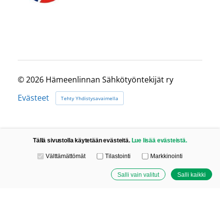
©
2026 Hämeenlinnan Sähkötyöntekijät ry
Evästeet
Tehty Yhdistysavaimella
Tällä sivustolla käytetään evästeitä.
Lue lisää evästeistä.
Valitse käytettävät evästeet
Välttämättömät
Tilastointi
Markkinointi
Salli vain valitut
Salli kaikki