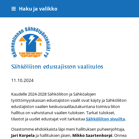
Siirry
Haku ja valikko
sivun
sisältöön
Hämeenlinnan Sähkötyöntekijät ry
Sähköliiton edustajiston vaalitulos
11.10.2024
Kaudelle 2024-2028 Sähköliiton ja Sähköalojen
työttömyyskassan edustajiston vaalit ovat käyty ja Sähköliiton
edustajiston vaalien keskusvaalilautakuntana toimiva liiton
hallitus on vahvistanut vaalien tuloksen. Tarkat tulokset,
tilastot ja uudet edustajat voit tarkastaa
Sähköliiton sivuilta
.
Osastomme ehdokkaista läpi meni hallituksen puheenjohtaja,
Jari Korpela
ja hallituksen jäsen,
Mikko Saartenkorpi
. Onnea