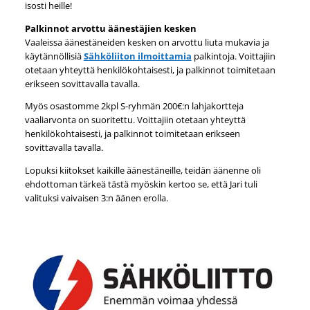
isosti heille!
Palkinnot arvottu äänestäjien kesken
Vaaleissa äänestäneiden kesken on arvottu liuta mukavia ja
käytännöllisiä
Sähköliiton ilmoittamia
palkintoja. Voittajiin
otetaan yhteyttä henkilökohtaisesti, ja palkinnot toimitetaan
erikseen sovittavalla tavalla.
Myös osastomme 2kpl S-ryhmän 200€:n lahjakortteja
vaaliarvonta on suoritettu. Voittajiin otetaan yhteyttä
henkilökohtaisesti, ja palkinnot toimitetaan erikseen
sovittavalla tavalla.
Lopuksi kiitokset kaikille äänestäneille, teidän äänenne oli
ehdottoman tärkeä tästä myöskin kertoo se, että Jari tuli
valituksi vaivaisen 3:n äänen erolla.